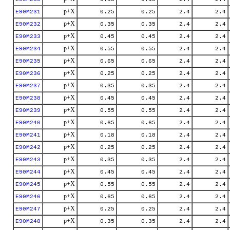
p+X
E90M231
0.25
0.25
2.4
2.4
p+X
E90M232
0.35
0.35
2.4
2.4
p+X
E90M233
0.45
0.45
2.4
2.4
p+X
E90M234
0.55
0.55
2.4
2.4
p+X
E90M235
0.65
0.65
2.4
2.4
p+X
E90M236
0.25
0.25
2.4
2.4
p+X
E90M237
0.35
0.35
2.4
2.4
p+X
E90M238
0.45
0.45
2.4
2.4
p+X
E90M239
0.55
0.55
2.4
2.4
p+X
E90M240
0.65
0.65
2.4
2.4
p+X
E90M241
0.18
0.18
2.4
2.4
p+X
E90M242
0.25
0.25
2.4
2.4
p+X
E90M243
0.35
0.35
2.4
2.4
p+X
E90M244
0.45
0.45
2.4
2.4
p+X
E90M245
0.55
0.55
2.4
2.4
p+X
E90M246
0.65
0.65
2.4
2.4
p+X
E90M247
0.25
0.25
2.4
2.4
p+X
E90M248
0.35
0.35
2.4
2.4