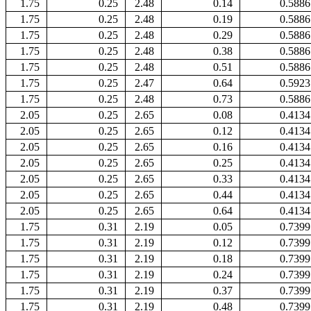
1.75
0.25
2.48
0.14
0.5886
1.75
0.25
2.48
0.19
0.5886
1.75
0.25
2.48
0.29
0.5886
1.75
0.25
2.48
0.38
0.5886
1.75
0.25
2.48
0.51
0.5886
1.75
0.25
2.47
0.64
0.5923
1.75
0.25
2.48
0.73
0.5886
2.05
0.25
2.65
0.08
0.4134
2.05
0.25
2.65
0.12
0.4134
2.05
0.25
2.65
0.16
0.4134
2.05
0.25
2.65
0.25
0.4134
2.05
0.25
2.65
0.33
0.4134
2.05
0.25
2.65
0.44
0.4134
2.05
0.25
2.65
0.64
0.4134
1.75
0.31
2.19
0.05
0.7399
1.75
0.31
2.19
0.12
0.7399
1.75
0.31
2.19
0.18
0.7399
1.75
0.31
2.19
0.24
0.7399
1.75
0.31
2.19
0.37
0.7399
1.75
0.31
2.19
0.48
0.7399