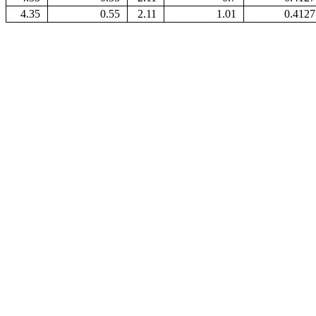
4.35
0.55
2.11
1.01
0.4127